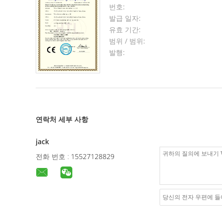
번호:
발급 일자:
유효 기간:
범위 / 범위:
발행:
연락처 세부 사항
jack
전화 번호 :
15527128829