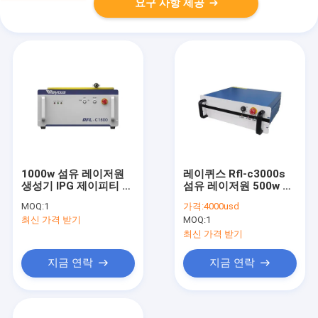
요구 사항 제공
1000w 섬유 레이저원
레이퀴스 Rfl-c3000s
생성기 IPG 제이피티 레
섬유 레이저원 500w 1
이퀴스 2000w
kw 1.5 kw 2 kw 3 kw 4
MOQ:
1
가격:
4000usd
kw 6 kw
최신 가격 받기
MOQ:
1
최신 가격 받기
지금 연락
지금 연락