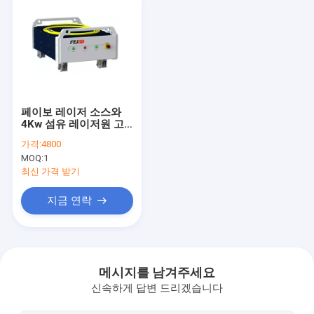
페이보 레이저 소스와
4Kw 섬유 레이저원 고
전력이 구리 알루미늄을
가격:
4800
줄입니다
MOQ:
1
최신 가격 받기
지금 연락
홈
상품
메시지를 남겨주세요
신속하게 답변 드리겠습니다
회사 소개