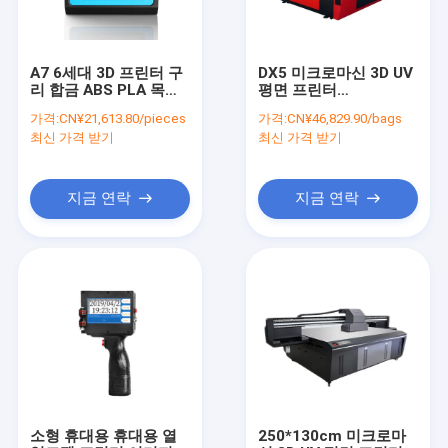
A7 6세대 3D 프린터 구
DX5 미크로마신 3D UV
리 합금 ABS PLA 목재
평면 프린터
부품 터치 스크린 30 KG
2500mm*1300mm 우
가격:
CN¥21,613.80/pieces
가격:
CN¥46,829.90/bags
전압 110-200V AC
라바이올레트 LED 잉크
최신 가격 받기
최신 가격 받기
젯 및 열 압력 페인트에
대한 인쇄 크기
지금 연락
지금 연락
집
제품
회사 소개
소형 휴대용 휴대용 열
250*130cm 미크로마