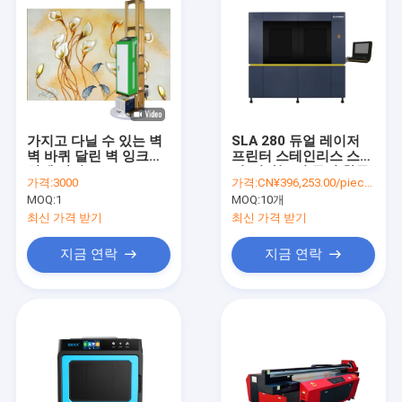
가지고 다닐 수 있는 벽
SLA 280 듀얼 레이저
벽 바퀴 달린 벽 잉크젯
프린터 스테인리스 스
인쇄 장비
틸/티타늄 및 구리 합금
가격:
3000
가격:
CN¥396,253.00/pieces
부품의 의료용 3D 프린
MOQ:
1
MOQ:
10개
팅
최신 가격 받기
최신 가격 받기
지금 연락
지금 연락