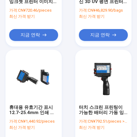
잉크젯 프린터 이미지
신 3D UV 평면 프린터
공장 견학
QR 코드 일련 번호 및
자외선 LED 잉크젯 디지
가격:
CN¥720.46/pieces
가격:
CN¥46,829.90/bags
제품 날짜를 위한 빠른
털 컬러 히트 프레스 페
최신 가격 받기
최신 가격 받기
건조 잉크로 레이블 프
인트
품질 관리
린터
문의하기
지금 연락
지금 연락
소식
조회를 요청하다
휴대용 레이저 청소 기계
금속 레이저 청소 기계
휴대용 유효기간 표시
터치 스크린 프린팅이
12.7-25.4mm 인쇄 크
가능한 배터리 가동 잉
레이저 녹 청소 기계
기
크젯 프린터 크기 1-
가격:
CN¥1,440.92/pieces
가격:
CN¥792.51/pieces >=1 pieces
12.7mm 휴대용 및 사
보석 레이저 용접기
최신 가격 받기
최신 가격 받기
용자 친화적 인 디자인