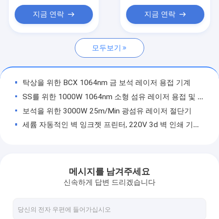
휴대용 레이저 용접기
지금 연락
지금 연락
광섬유 레이저 절단기
모두보기
3D 레이저 조각기
자동 벽 잉크젯 프린터
탁상을 위한 BCX 1064nm 금 보석 레이저 용접 기계
자동 티셔츠 인쇄기
SS를 위한 1000W 1064nm 소형 섬유 레이저 용접 및 절단기
보석을 위한 3000W 25m/Min 광섬유 레이저 절단기
UV 인쇄기
세륨 자동적인 벽 잉크젯 프린터, 220V 3d 벽 인쇄 기계 기계
CNC 플라즈마 절단기
A2 자동적인 t-셔츠 인쇄기, 12sqm/H t-셔츠 인쇄 장비
BCX 소형 레이저 청소 기계, 100 와트 녹 청소 레이저
6축 로봇 암
20W 섬유상 레이저 마킹 머신 휴대용 레이자 마커 금속 조각물
메시지를 남겨주세요
레이저 제모기
BCX 2000W 섬유 레이저 용접 기계, 60HZ 소형 레이저 용접공
신속하게 답변 드리겠습니다
스테인리스를 위한 380V 500W 탁상용 레이저 용접 기계
레이저 마킹 머신
110V 50Hz 소형 레이저 용접 기계, 휴대용 소형 섬유 레이저 용접공