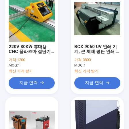
220V 80KW 휴대용
BCX 9060 UV 인쇄 기
CNC 플라즈마 절단기
계, 큰 체재 평판 인쇄 기
삼상 AC 드라이브
계 세륨 증명서
가격:
1200
가격:
3800
MOQ:
1
MOQ:
1
최신 가격 받기
최신 가격 받기
지금 연락
지금 연락