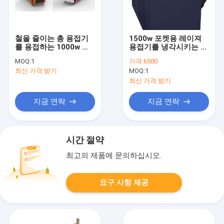
철을 줄이는 총 용접기
1500w 포켓용 레이져
를 용접하는 1000w 새
용접기를 냉각시키는 공
로운 가지고 다닐 수 있
기
MOQ:
1
가격:
6500
는 포켓용 광섬유 레이
최신 가격 받기
MOQ:
1
저
최신 가격 받기
지금 연락
지금 연락
시간 절약
최고의 제품에 문의하십시오.
요구 사항 제공