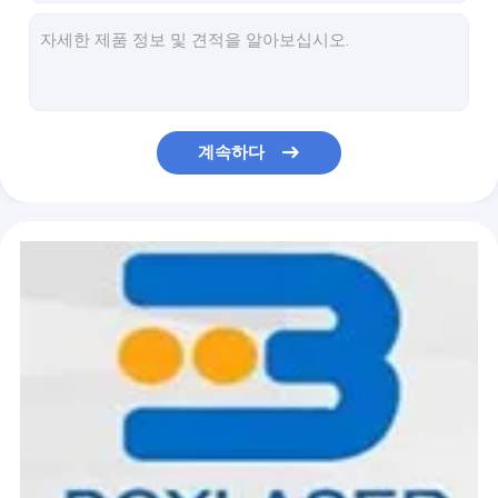
튜브 레이저 절단기
1000W 120mm/S 승인되는 알루미늄 소형 레이저 용접 기계 세륨
금속을 위한 산업 1500W 1070nm 소형 레이저 용접 기계
섬유 레이저원
소형 100Hz 1000w 섬유 레이저 용접 기계 산화물 회화 제거
금속 녹 제거를 위한 소형 1000W 레이저 청소 기계
평상형 프린터
AC240V 자동적인 t-셔츠 인쇄기, A4 잉크젯 t-셔츠 인쇄 기계
계속하다
티셔츠 프린터
내마모성 28mm 텅스텐 카바이드 금속 절단 블레이드 라운드
금속을 위한 세륨 AC380V 휴대용 CNC 가스 플라스마 절단기
월 프린터
미야치 마킹 머신 MLD0902를 위한 빨간 검은 선과 레이저 크세논 램프
DC5V LED 디지털 전류계, 50MA 소형 디지털 전압계 전류계
보호하는 파장 10600nm 이산화 탄소 레이저 안전성은 G03 레이저 보호에 유리를 끼웁니다